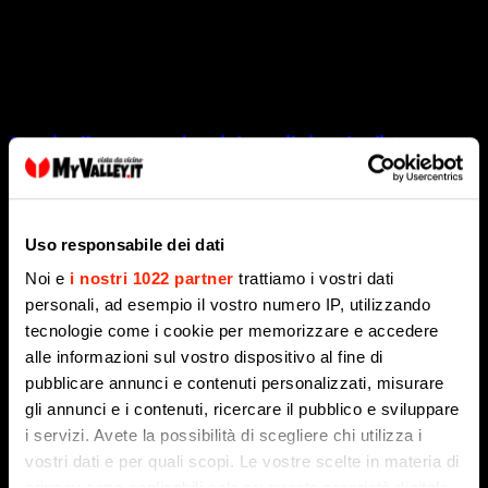
Marcinelle, settant’anni dopo: il ricordo di Assunto
Benzoni e l’omaggio dalla bergamasca
8 Agosto 2026
Uso responsabile dei dati
Noi e
i nostri 1022 partner
trattiamo i vostri dati
personali, ad esempio il vostro numero IP, utilizzando
tecnologie come i cookie per memorizzare e accedere
alle informazioni sul vostro dispositivo al fine di
pubblicare annunci e contenuti personalizzati, misurare
gli annunci e i contenuti, ricercare il pubblico e sviluppare
i servizi. Avete la possibilità di scegliere chi utilizza i
vostri dati e per quali scopi. Le vostre scelte in materia di
privacy sono applicabili solo su questa proprietà digitale