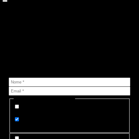
Le notizie di MyValley nella tua
mailbox!
Sai che puoi ricevere nella tua casella di posta tutte le notizie
che pubblichiamo?
Seleziona lista (o più di una):
Appena pubblicata su MyValley (un'email per
ogni notizia)
Le notizie di oggi su MyValley (un'email al
giorno)
Accetto Termini e Condizioni