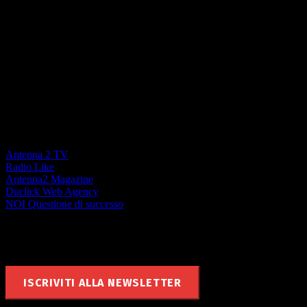
La forza di un Network locale
Antenna 2 TV
Radio Like
Antenna2 Magazine
Duclick Web Agency
NOI Questione di successo
Rimani aggiornato
ISCRIVITI ALLA NEWSLETTER