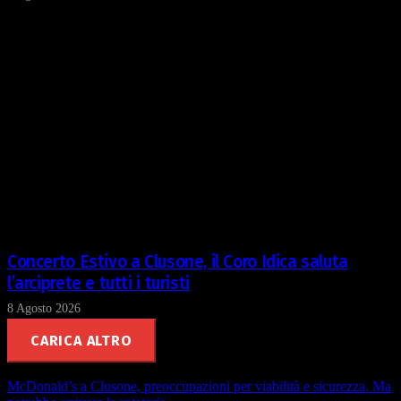
annunci, per fornire funzionalità dei social media e per
analizzare il nostro traffico. Condividiamo inoltre
informazioni sul modo in cui utilizza il nostro sito con i
nostri partner che si occupano di analisi dei dati web,
pubblicità e social media, i quali potrebbero combinarle
con altre informazioni che ha fornito loro o che hanno
raccolto dal suo utilizzo dei loro servizi.
Concerto Estivo a Clusone, il Coro Idica saluta
l’arciprete e tutti i turisti
8 Agosto 2026
CARICA ALTRO
McDonald’s a Clusone, preoccupazioni per viabilità e sicurezza. Ma