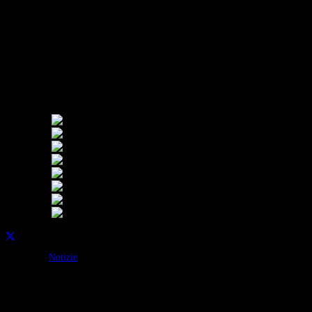
associata presso la casa circondariale di Bergamo.
L’attività di vigilanza dello scalo ed i servizi di monitoraggio dei
fenomeni criminali commessi in ambito aeroportuale, potenziati
ulteriormente con l’inizio della stagione estiva, si sta rivelando
particolarmente efficace anche grazie allo scambio info-investigativo
e alla sinergia con i servizi di controllo del territorio della Questura e
dell’Arma dei Carabinieri.
Condividi su:
Categorie:
Notizie
Continua a leggere