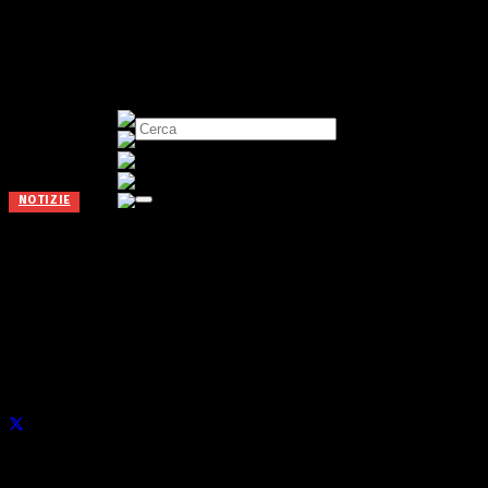
NOTIZIE
Auto danneggiate all’aeroporto
per compiere furti, donna
arrestata
Pubblicato il
19 Giugno 2025
di