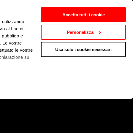
Accetta tutti i cookie
, utilizzando
o al fine di
Personalizza
l pubblico e
i. Le vostre
Usa solo i cookie necessari
ettuato le vostre
chiarazione sui
 qualche metro,
che specifiche
a
sezione
e sui cookie.
cial media e per