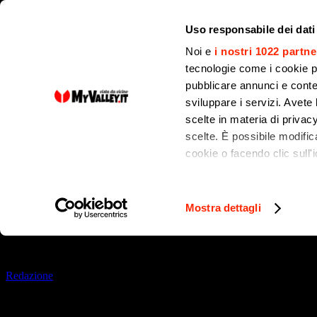
Uso responsabile dei dati
Noi e
i nostri 1022 partne
tecnologie come i cookie p
pubblicare annunci e conten
sviluppare i servizi. Avete l
POTA DEA
scelte in materia di privacy
scelte. È possibile modifi
cookie o facendo clic sull'i
Pota Dea 29 giugno
Con il tuo consenso, vor
raccogliere informa
Mostra dettagli
Pubblicato il
30 Giu alle 11:07
Identificare il tuo 
(impronte digitali).
di
Approfondisci come vengono
Redazione
dettagli
. Puoi modificare o
Utilizziamo i cookie per pe