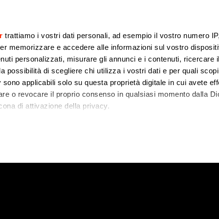
r
trattiamo i vostri dati personali, ad esempio il vostro numero IP
er memorizzare e accedere alle informazioni sul vostro dispositiv
uti personalizzati, misurare gli annunci e i contenuti, ricercare i
a possibilità di scegliere chi utilizza i vostri dati e per quali scop
 sono applicabili solo su questa proprietà digitale in cui avete eff
care o revocare il proprio consenso in qualsiasi momento dalla Di
cona di attivazione della privacy.
 2026
remmo anche:
zioni sulla tua posizione geografica, con un'approssimazione di
dispositivo, scansionandolo attivamente alla ricerca di caratteristi
 elaborati i tuoi dati personali e imposta le tue preferenze nell
 ritirare il tuo consenso in qualsiasi momento dalla Dichiarazion
rsonalizzare contenuti ed annunci, per fornire funzionalità dei so