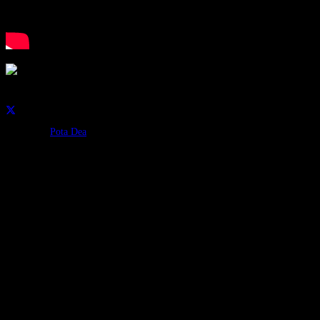
analizzare il nostro traffic
nostri partner che si occup
combinarle con altre inform
Condividi su:
Categorie:
Pota Dea
Continua a leggere