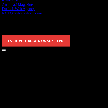
Radio Like
Antenna2 Magazine
Duclick Web Agency
NOI Questione di successo
Rimani aggiornato
ISCRIVITI ALLA NEWSLETTER
Le notizie di MyValley nella tua
mailbox!
Sai che puoi ricevere nella tua casella di posta tutte le notizie
che pubblichiamo?