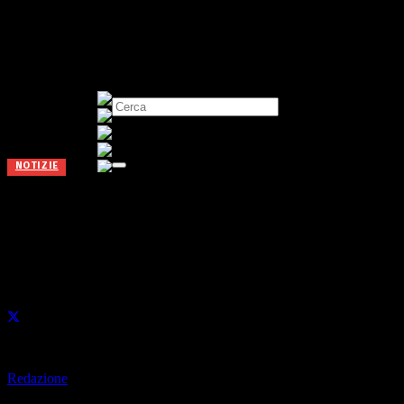
NOTIZIE
Angolo Terme piange la
vicesindaco
Pubblicato il
27 Dicembre 2019
di
Redazione