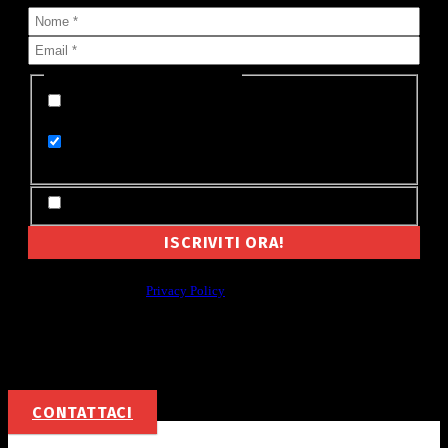
Seleziona lista (o più di una):
Appena pubblicata su MyValley (un'email per
ogni notizia)
Le notizie di oggi su MyValley (un'email al
giorno)
Accetto Termini e Condizioni
Non cederemo mai a nessuno il tuo indirizzo email, e non ti manderemo
spam. Leggi la nostra
Privacy Policy
Per la tua pubblicità
CONTATTACI