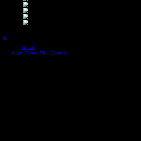
Condividi su:
Categorie:
Notizie
Tag:
Angolo Terme
,
Valle Camonica
Continua a leggere