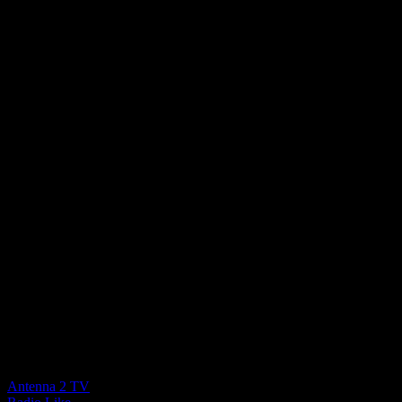
La forza di un Network locale
Antenna 2 TV