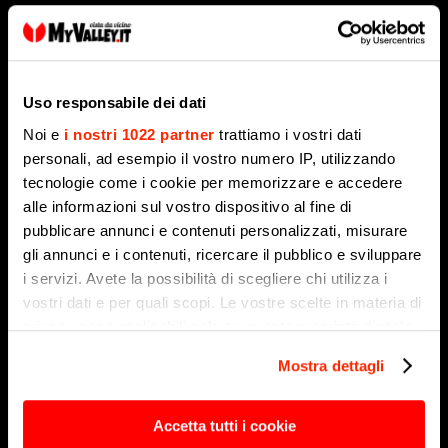
Uso responsabile dei dati
Noi e
i nostri 1022 partner
trattiamo i vostri dati
personali, ad esempio il vostro numero IP, utilizzando
tecnologie come i cookie per memorizzare e accedere
alle informazioni sul vostro dispositivo al fine di
pubblicare annunci e contenuti personalizzati, misurare
gli annunci e i contenuti, ricercare il pubblico e sviluppare
i servizi. Avete la possibilità di scegliere chi utilizza i
Vivi la montagna con Kappaemme Sport
vostri dati e per quali scopi. Le vostre scelte in materia di
5 Agosto 2026
privacy sono applicabili solo su questa proprietà digitale
in cui avete effettuato le vostre scelte. È possibile
Mostra dettagli
modificare o revocare il proprio consenso in qualsiasi
momento dalla Dichiarazione sui cookie o facendo clic
sull'icona di attivazione della privacy.
Accetta tutti i cookie