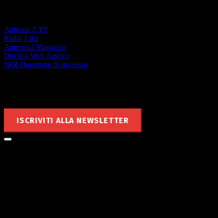
La forza di un Network locale
Antenna 2 TV
Radio Like
Antenna2 Magazine
Duclick Web Agency
NOI Questione di successo
Rimani aggiornato
ISCRIVITI ALLA NEWSLETTER
Le notizie di MyValley nella tua
mailbox!