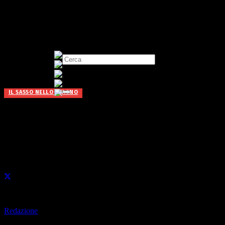
IL SASSO NELLO STAGNO
Sono gli uomini a dire per
primi “Ti amo”. E’ vero?
Pubblicato il
25 Agosto 2023
di
Redazione