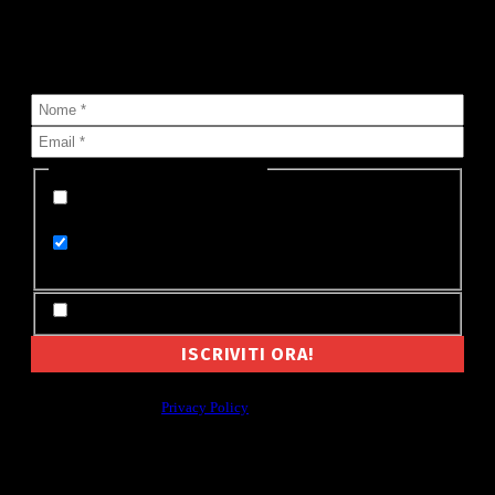
Sai che puoi ricevere nella tua casella di posta tutte le notizie
che pubblichiamo?
Seleziona lista (o più di una):
Appena pubblicata su MyValley (un'email per
ogni notizia)
Le notizie di oggi su MyValley (un'email al
giorno)
Accetto Termini e Condizioni
Non cederemo mai a nessuno il tuo indirizzo email, e non ti manderemo
spam. Leggi la nostra
Privacy Policy
Per la tua pubblicità