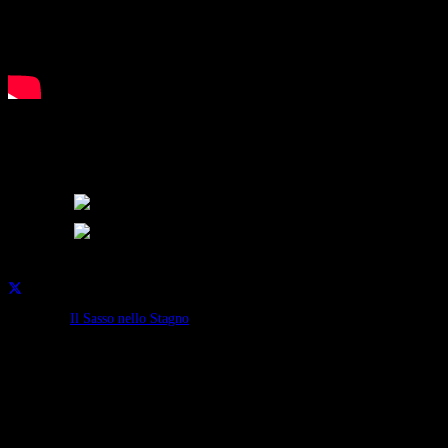
A Castione della Presolana per parlare del “Ti amo”. A voi viene
difficile dire queste due parole? Vi ricordate la prima volta in cui
l’avete detto? E’ vero che sono gli uomini a dirlo per primi?
Condividi su:
Categorie:
Il Sasso nello Stagno
Continua a leggere