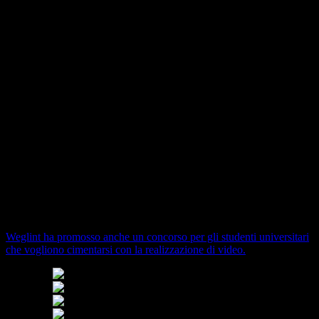
«La nostra è una start-up attiva in diversi campi – spiega Alessio
Ravani, presidente della giovane Società – che sta per iniziare la sua
attività a breve, dopo quasi un anno di preparativi, e con
una progettualità avviata circa tre anni fa. Questo progetto permette
ai ragazzi di imparare in modo accattivante e a lavorare in gruppo.
Da consumatori passivi di video assumono un ruolo nuovo, attivo. A
Castione abbiamo trovato professori meravigliosi e ragazzi coinvolti
e con una carica contagiosa».
La presentazione di uno dei filmati
Con Weglint la completa accessibilità dei contenuti è legata alla
prossimità. Dal divano di casa è possibile accedere a solo
un’anteprima, ma avvicinandosi al luogo legato alla narrazione tutto
il materiale realizzato diventa disponibile.
Weglint ha promosso anche un concorso per gli studenti universitari
che vogliono cimentarsi con la realizzazione di video.