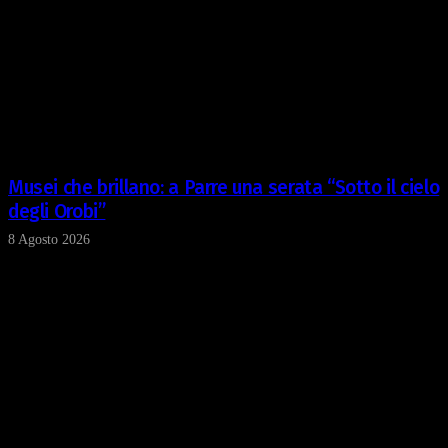
pubblicità e social media, i quali potrebbero combinarle
con altre informazioni che ha fornito loro o che hanno
raccolto dal suo utilizzo dei loro servizi.
Musei che brillano: a Parre una serata “Sotto il cielo
degli Orobi”
8 Agosto 2026