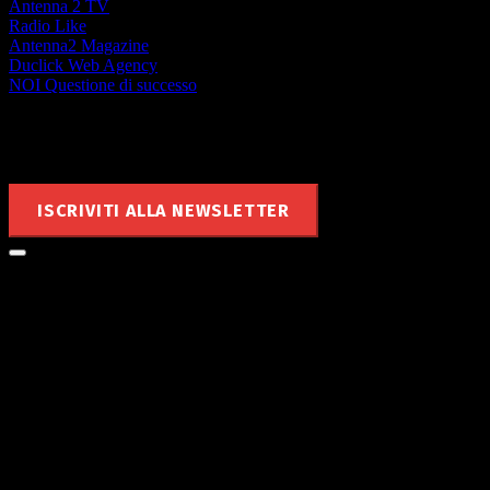
Antenna 2 TV
Radio Like
Antenna2 Magazine
Duclick Web Agency
NOI Questione di successo
Rimani aggiornato
ISCRIVITI ALLA NEWSLETTER
Le notizie di MyValley nella tua
mailbox!
Sai che puoi ricevere nella tua casella di posta tutte le notizie