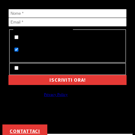
che pubblichiamo?
Seleziona lista (o più di una):
Appena pubblicata su MyValley (un'email per
ogni notizia)
Le notizie di oggi su MyValley (un'email al
giorno)
Accetto Termini e Condizioni
Non cederemo mai a nessuno il tuo indirizzo email, e non ti manderemo
spam. Leggi la nostra
Privacy Policy
Per la tua pubblicità
CONTATTACI