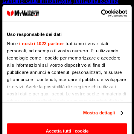
Gandino: cade in montagna, ferita una 63enne
8 Agosto 2026
Uso responsabile dei dati
Noi e
i nostri 1022 partner
trattiamo i vostri dati
personali, ad esempio il vostro numero IP, utilizzando
tecnologie come i cookie per memorizzare e accedere
alle informazioni sul vostro dispositivo al fine di
pubblicare annunci e contenuti personalizzati, misurare
gli annunci e i contenuti, ricercare il pubblico e sviluppare
i servizi. Avete la possibilità di scegliere chi utilizza i
vostri dati e per quali scopi. Le vostre scelte in materia di
privacy sono applicabili solo su questa proprietà digitale
in cui avete effettuato le vostre scelte. È possibile
Mostra dettagli
Marcinelle, settant’anni dopo: il ricordo di Assunto
modificare o revocare il proprio consenso in qualsiasi
Benzoni e l’omaggio dalla bergamasca
momento dalla Dichiarazione sui cookie o facendo clic
8 Agosto 2026
sull'icona di attivazione della privacy.
Accetta tutti i cookie