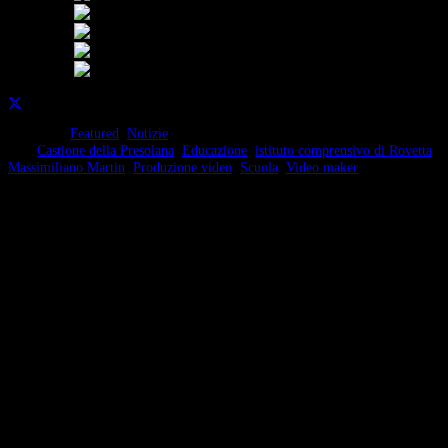
Condividi su:
Categorie:
Featured
,
Notizie
Tag:
Castione della Presolana
,
Educazione
,
istituto comprensivo di Rovetta
,
Massimiliano Martin
,
Produzione video
,
Scuola
,
Video maker
Continua a leggere