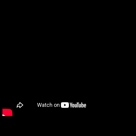
Questa mattina a Castione della Presolana sono stati presentati 10
filmati realizzati dai ragazzi (con il supporto tecnico della Società)
con cui gli alunni sono andati alla scoperta del territorio.