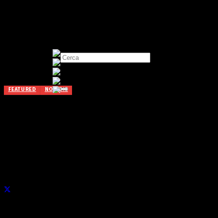
FEATURED
NOTIZIE
Gli alunni delle medie
raccontano Castione con i
video
Pubblicato il
7 Giugno 2017
di