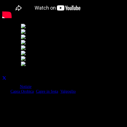
Condividi su:
Categorie:
Notizie
Tag:
Capra Orobica
,
Capre in festa
,
Valgoglio
Continua a leggere