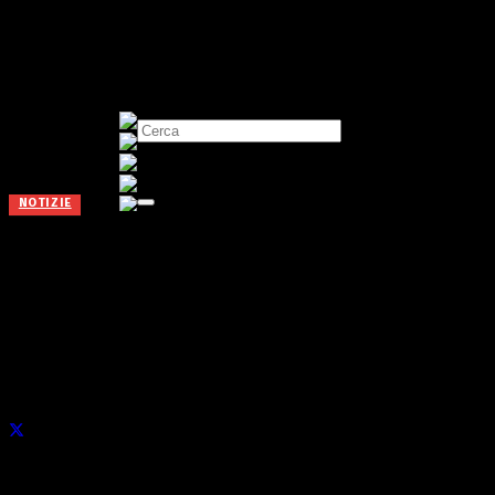
NOTIZIE
Oltre 200 capre e becchi a
Valgoglio: re e regina da Val
Seriana e Lecchese
Pubblicato il
26 Novembre 2023
di