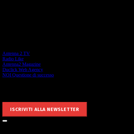
La forza di un Network locale
Antenna 2 TV
Radio Like
Antenna2 Magazine
Duclick Web Agency
NOI Questione di successo
Rimani aggiornato
ISCRIVITI ALLA NEWSLETTER