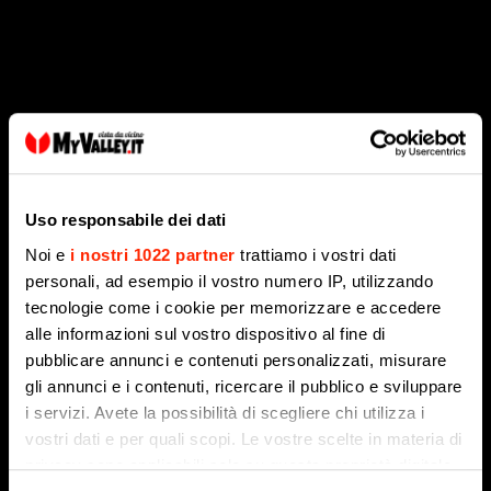
Gazzaniga: inaugurato uno spazio culturale
dedicato al maestro Maffeis
Uso responsabile dei dati
8 Agosto 2026
Noi e
i nostri 1022 partner
trattiamo i vostri dati
personali, ad esempio il vostro numero IP, utilizzando
tecnologie come i cookie per memorizzare e accedere
alle informazioni sul vostro dispositivo al fine di
pubblicare annunci e contenuti personalizzati, misurare
gli annunci e i contenuti, ricercare il pubblico e sviluppare
i servizi. Avete la possibilità di scegliere chi utilizza i
vostri dati e per quali scopi. Le vostre scelte in materia di
privacy sono applicabili solo su questa proprietà digitale