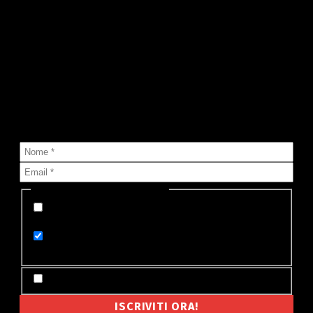
Le notizie di MyValley nella tua
mailbox!
Sai che puoi ricevere nella tua casella di posta tutte le notizie
che pubblichiamo?
Seleziona lista (o più di una):
Appena pubblicata su MyValley (un'email per
ogni notizia)
Le notizie di oggi su MyValley (un'email al
giorno)
Accetto Termini e Condizioni