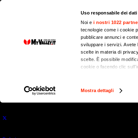
Uso responsabile dei dati
Noi e
i nostri 1022 partne
tecnologie come i cookie p
pubblicare annunci e conten
sviluppare i servizi. Avete l
NOTIZIE
scelte in materia di privacy
scelte. È possibile modifi
cookie o facendo clic sull'i
Chorus Life apre le 
Con il tuo consenso, vor
per tutta la città
raccogliere informa
Mostra dettagli
Identificare il tuo 
(impronte digitali).
Pubblicato il
20 Novembre 2024
Approfondisci come vengono
dettagli
. Puoi modificare o
di
Utilizziamo i cookie per pe