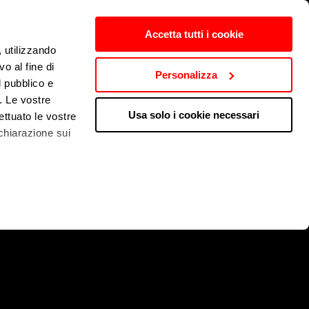
Accetta tutti i cookie
, utilizzando
o al fine di
Personalizza
l pubblico e
i. Le vostre
Usa solo i cookie necessari
ettuato le vostre
chiarazione sui
trict
 qualche metro,
che specifiche
a
sezione
e sui cookie.
cial media e per