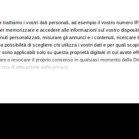
r
trattiamo i vostri dati personali, ad esempio il vostro numero IP
er memorizzare e accedere alle informazioni sul vostro dispositiv
uti personalizzati, misurare gli annunci e i contenuti, ricercare i
a possibilità di scegliere chi utilizza i vostri dati e per quali scop
 sono applicabili solo su questa proprietà digitale in cui avete eff
care o revocare il proprio consenso in qualsiasi momento dalla Di
cona di attivazione della privacy.
porte: uno Smart Dis
remmo anche:
zioni sulla tua posizione geografica, con un'approssimazione di
dispositivo, scansionandolo attivamente alla ricerca di caratteristi
 elaborati i tuoi dati personali e imposta le tue preferenze nell
 ritirare il tuo consenso in qualsiasi momento dalla Dichiarazion
rsonalizzare contenuti ed annunci, per fornire funzionalità dei so