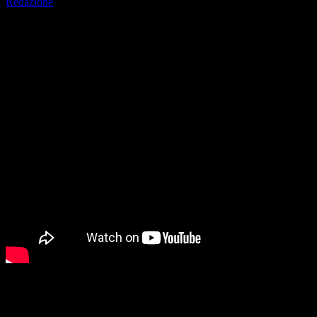
Redazione
analizzare il nostro traffic
nostri partner che si occup
combinarle con altre inform
Nel pomeriggio di mercoledì 20 novembre, la famiglia Bosatelli ha uff
pensato e voluto dal Cavaliere del Lavoro Domenico Bosatelli, frutto d
diventato realtà. In un’atmosfera suggestiva, che ha catalizzato l’atten