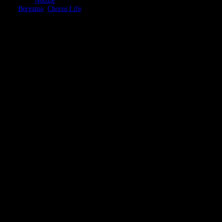
Categorie:
Notizie
Tag:
Bergamo
,
Chorus Life
Continua a leggere