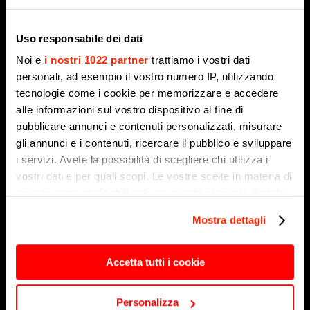
Uso responsabile dei dati
Noi e
i nostri 1022 partner
trattiamo i vostri dati
personali, ad esempio il vostro numero IP, utilizzando
tecnologie come i cookie per memorizzare e accedere
alle informazioni sul vostro dispositivo al fine di
“Dal Res al Grom”: trionfano Antonino Lollo e
pubblicare annunci e contenuti personalizzati, misurare
Lorena Zamboni a Fino del Monte
gli annunci e i contenuti, ricercare il pubblico e sviluppare
5 Agosto 2026
i servizi. Avete la possibilità di scegliere chi utilizza i
vostri dati e per quali scopi. Le vostre scelte in materia di
privacy sono applicabili solo su questa proprietà digitale
in cui avete effettuato le vostre scelte. È possibile
Mostra dettagli
modificare o revocare il proprio consenso in qualsiasi
momento dalla Dichiarazione sui cookie o facendo clic
sull'icona di attivazione della privacy.
Accetta tutti i cookie
Con il tuo consenso, vorremmo anche:
Personalizza