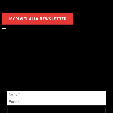
Rimani aggiornato
ISCRIVITI ALLA NEWSLETTER
Le notizie di MyValley nella tua
mailbox!
Sai che puoi ricevere nella tua casella di posta tutte le notizie
che pubblichiamo?
Seleziona lista (o più di una):