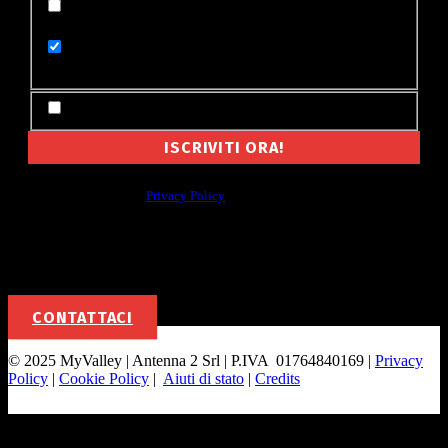
Appena pubblicata su MyValley (un'email per
ogni notizia)
Le notizie di oggi su MyValley (un'email al
giorno)
Accetto Termini e Condizioni
Non cederemo mai a nessuno il tuo indirizzo email, e non ti manderemo
spam. Leggi la nostra
Privacy Policy
Per la tua pubblicità
CONTATTACI
© 2025 MyValley | Antenna 2 Srl | P.IVA 01764840169 |
Privacy
Policy
|
Cookie Policy
|
Aiuti di stato
|
Credits