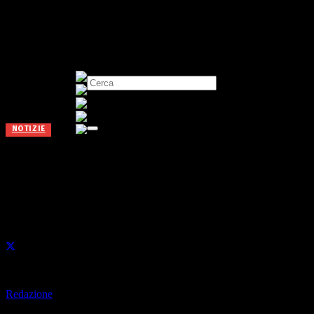
NOTIZIE
Cene: 32enne in ospedale dopo
un aggressione
Pubblicato il
7 Novembre 2025
di
Redazione