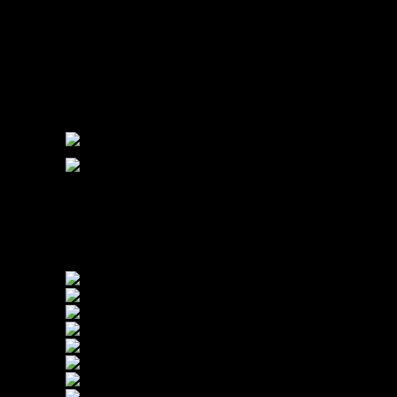
Intervento dei soccorsi nel tardo pomeriggio di ieri, giovedì 6
novembre, a Cene, a seguito di un’aggressione. Stando a una prima
ricostruzione, un diverbio sorto per futili motivi è degenerato,
culminando nell’aggressione di un uomo di 32 anni avvenuto nella
piazzola ecologica. Il ragazzo è stato colpito poco prima delle 18
pare con l’utilizzo di uno spray urticante.
L’allarme è stato lanciato dalla stessa vittima. Sul posto è intervenuta
un’ambulanza dei volontari della Croce Verde di Colzate. Il
trentaduenne, soccorso e stabilizzato, è stato trasportato in codice
giallo all’Ospedale Bolognini di Seriate per le cure del caso.