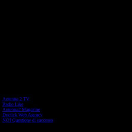
La forza di un Network locale
Antenna 2 TV
Radio Like
Antenna2 Magazine
Duclick Web Agency
NOI Questione di successo