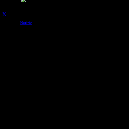
Condividi su:
Categorie:
Notizie
Continua a leggere