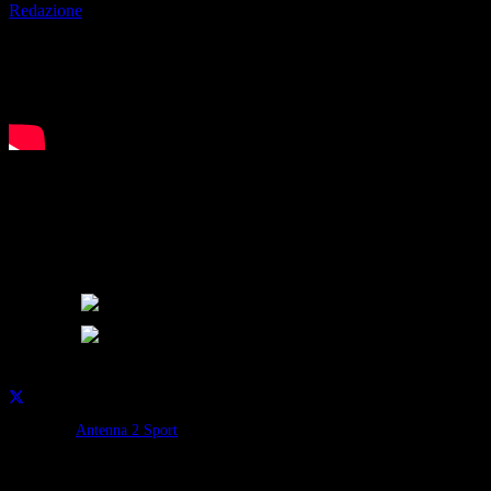
Redazione
Lo Sci Club 13 Clusone (in particolare il settore dello sci alpino), la
Scuderia Presolana e l’atleta Stefano Benzoni per parlarci della sua
esperienza con il tecnico Baldini e gli obiettivi del 2026, sono al
centro di questa puntata di Antenna 2 Sport condotta da Simone
Masper.
Condividi su:
Categorie:
Antenna 2 Sport
Continua a leggere