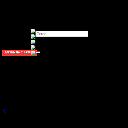
ANTENNA 2 SPORT
Antenna 2 Sport: Sci Club 13
Clusone, Scuderia Presolana,
Stefano Benzoni
Pubblicato il
19 Feb alle 09:56
di