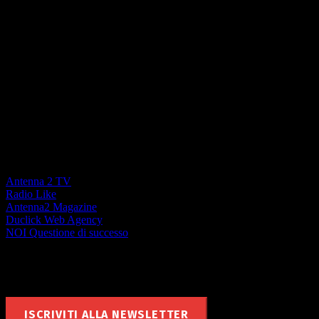
La forza di un Network locale
Antenna 2 TV
Radio Like
Antenna2 Magazine
Duclick Web Agency
NOI Questione di successo
Rimani aggiornato
ISCRIVITI ALLA NEWSLETTER