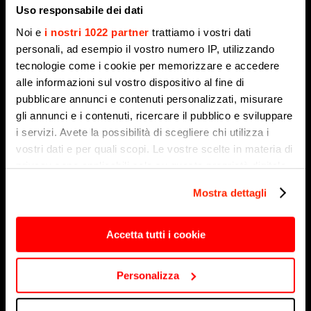
Uso responsabile dei dati
Noi e
i nostri 1022 partner
trattiamo i vostri dati
personali, ad esempio il vostro numero IP, utilizzando
Antenna 2 Sport: Edoardo Zorzi, Younion Volley,
tecnologie come i cookie per memorizzare e accedere
Bivacco Dakar Rogno 2026
alle informazioni sul vostro dispositivo al fine di
14 Maggio 2026
pubblicare annunci e contenuti personalizzati, misurare
gli annunci e i contenuti, ricercare il pubblico e sviluppare
i servizi. Avete la possibilità di scegliere chi utilizza i
vostri dati e per quali scopi. Le vostre scelte in materia di
privacy sono applicabili solo su questa proprietà digitale
in cui avete effettuato le vostre scelte. È possibile
Mostra dettagli
modificare o revocare il proprio consenso in qualsiasi
momento dalla Dichiarazione sui cookie o facendo clic
sull'icona di attivazione della privacy.
Accetta tutti i cookie
Con il tuo consenso, vorremmo anche:
Personalizza
raccogliere informazioni sulla tua posizione
Antenna 2 Sport: Marinelli Comenduno calcio a 5,
geografica, con un'approssimazione di qualche