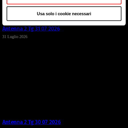
raccogliere informazioni sulla tua posizione
geografica, con un'approssimazione di qualche
Usa solo i cookie necessari
metro,
Identificare il tuo dispositivo, scansionandolo
Antenna 2 Tg 31 07 2026
attivamente alla ricerca di caratteristiche specifiche
(impronte digitali).
31 Luglio 2026
Approfondisci come vengono elaborati i tuoi dati personali
e imposta le tue preferenze nella
sezione dettagli
. Puoi
modificare o ritirare il tuo consenso in qualsiasi momento
dalla Dichiarazione sui cookie.
Utilizziamo i cookie per personalizzare contenuti ed
annunci, per fornire funzionalità dei social media e per
analizzare il nostro traffico. Condividiamo inoltre
informazioni sul modo in cui utilizza il nostro sito con i
nostri partner che si occupano di analisi dei dati web,
pubblicità e social media, i quali potrebbero combinarle
con altre informazioni che ha fornito loro o che hanno
Antenna 2 Tg 30 07 2026
raccolto dal suo utilizzo dei loro servizi.