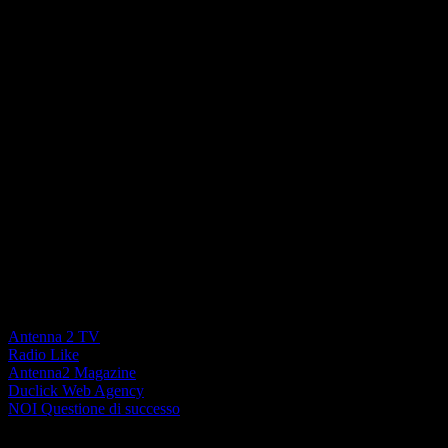
La forza di un Network locale
Antenna 2 TV
Radio Like
Antenna2 Magazine
Duclick Web Agency
NOI Questione di successo