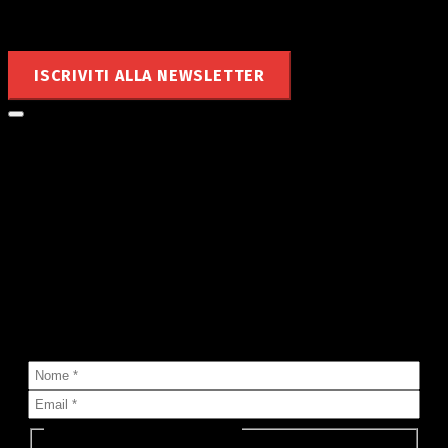
Rimani aggiornato
ISCRIVITI ALLA NEWSLETTER
Le notizie di MyValley nella tua
mailbox!
Sai che puoi ricevere nella tua casella di posta tutte le notizie
che pubblichiamo?
Seleziona lista (o più di una):