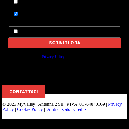
Appena pubblicata su MyValley (un'email per
ogni notizia)
Le notizie di oggi su MyValley (un'email al
giorno)
Accetto Termini e Condizioni
Non cederemo mai a nessuno il tuo indirizzo email, e non ti manderemo
spam. Leggi la nostra
Privacy Policy
Per la tua pubblicità
CONTATTACI
© 2025 MyValley | Antenna 2 Srl | P.IVA 01764840169 |
Privacy
Policy
|
Cookie Policy
|
Aiuti di stato
|
Credits