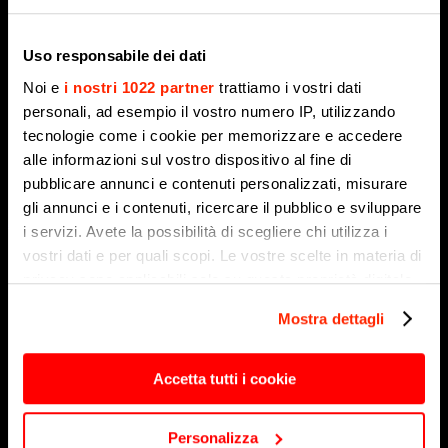
Uso responsabile dei dati
Noi e
i nostri 1022 partner
trattiamo i vostri dati
personali, ad esempio il vostro numero IP, utilizzando
tecnologie come i cookie per memorizzare e accedere
alle informazioni sul vostro dispositivo al fine di
pubblicare annunci e contenuti personalizzati, misurare
gli annunci e i contenuti, ricercare il pubblico e sviluppare
Antenna 2 Tg 01 08 2026
i servizi. Avete la possibilità di scegliere chi utilizza i
1 Agosto 2026
vostri dati e per quali scopi. Le vostre scelte in materia di
privacy sono applicabili solo su questa proprietà digitale
in cui avete effettuato le vostre scelte. È possibile
Mostra dettagli
modificare o revocare il proprio consenso in qualsiasi
momento dalla Dichiarazione sui cookie o facendo clic
sull'icona di attivazione della privacy.
Accetta tutti i cookie
Con il tuo consenso, vorremmo anche:
Personalizza