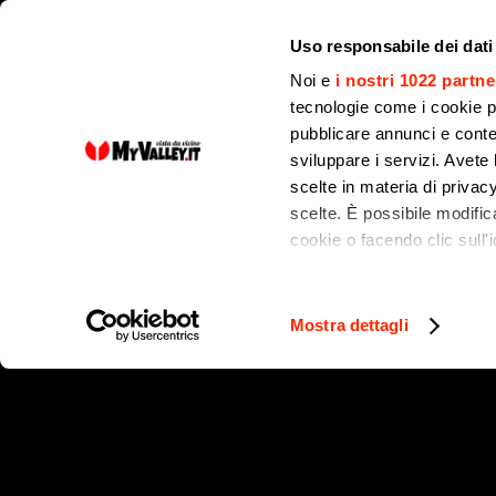
Uso responsabile dei dati
Noi e
i nostri 1022 partne
tecnologie come i cookie p
pubblicare annunci e conten
sviluppare i servizi. Avete l
scelte in materia di privacy
scelte. È possibile modifi
cookie o facendo clic sull'i
Con il tuo consenso, vor
raccogliere informa
Mostra dettagli
Identificare il tuo 
(impronte digitali).
Approfondisci come vengono
dettagli
. Puoi modificare o
Utilizziamo i cookie per pe