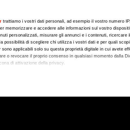
r
trattiamo i vostri dati personali, ad esempio il vostro numero IP
er memorizzare e accedere alle informazioni sul vostro dispositiv
uti personalizzati, misurare gli annunci e i contenuti, ricercare i
a possibilità di scegliere chi utilizza i vostri dati e per quali scop
 sono applicabili solo su questa proprietà digitale in cui avete eff
care o revocare il proprio consenso in qualsiasi momento dalla Di
cona di attivazione della privacy.
remmo anche:
zioni sulla tua posizione geografica, con un'approssimazione di
dispositivo, scansionandolo attivamente alla ricerca di caratteristi
 elaborati i tuoi dati personali e imposta le tue preferenze nell
 ritirare il tuo consenso in qualsiasi momento dalla Dichiarazion
rsonalizzare contenuti ed annunci, per fornire funzionalità dei so