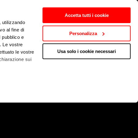
Accetta tutti i cookie
, utilizzando
o al fine di
Personalizza
l pubblico e
i. Le vostre
Usa solo i cookie necessari
ettuato le vostre
chiarazione sui
 qualche metro,
che specifiche
a
sezione
e sui cookie.
cial media e per