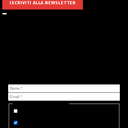
ISCRIVITI ALLA NEWSLETTER
Le notizie di MyValley nella tua
mailbox!
Sai che puoi ricevere nella tua casella di posta tutte le notizie
che pubblichiamo?
Seleziona lista (o più di una):
Appena pubblicata su MyValley (un'email per
ogni notizia)
Le notizie di oggi su MyValley (un'email al