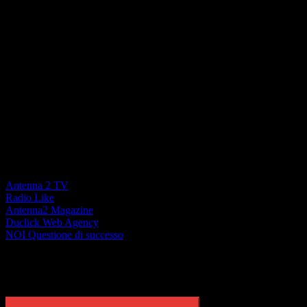
La forza di un Network locale
Antenna 2 TV
Radio Like
Antenna2 Magazine
Duclick Web Agency
NOI Questione di successo
Rimani aggiornato