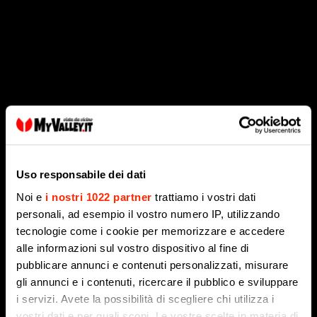
A Colere è show di corsa e velocità: la Yankee Run
Uso responsabile dei dati
va a Nicola Morosini
Noi e
i nostri 1022 partner
trattiamo i vostri dati
7 Agosto 2026
personali, ad esempio il vostro numero IP, utilizzando
tecnologie come i cookie per memorizzare e accedere
alle informazioni sul vostro dispositivo al fine di
pubblicare annunci e contenuti personalizzati, misurare
gli annunci e i contenuti, ricercare il pubblico e sviluppare
i servizi. Avete la possibilità di scegliere chi utilizza i
vostri dati e per quali scopi. Le vostre scelte in materia di