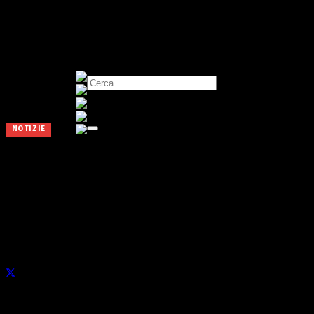
NOTIZIE
Basket femminile, Fassi
Edelweiss pronta per tornare
ad Albino
Pubblicato il
21 Novembre 2019
di