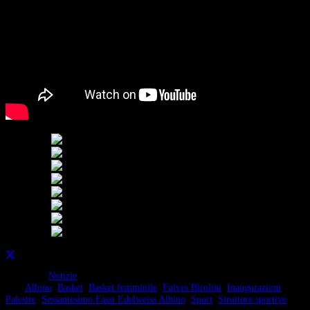
Condividi su:
Categorie:
Notizie
Tag:
Albino
,
Basket
,
Basket femminile
,
Fulvio Birolini
,
Inaugurazioni
,
Palestre
,
Sessantesimo Fassi Edelweiss Albino
,
Sport
,
Strutture sportive