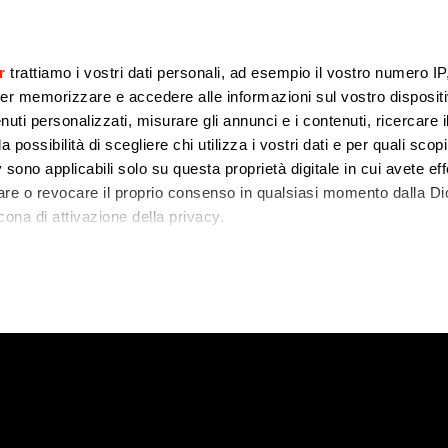
r
trattiamo i vostri dati personali, ad esempio il vostro numero IP
er memorizzare e accedere alle informazioni sul vostro dispositiv
uti personalizzati, misurare gli annunci e i contenuti, ricercare i
a possibilità di scegliere chi utilizza i vostri dati e per quali scop
 sono applicabili solo su questa proprietà digitale in cui avete eff
care o revocare il proprio consenso in qualsiasi momento dalla Di
cona di attivazione della privacy.
empre più turisti: 
remmo anche:
ovo video racconta l
zioni sulla tua posizione geografica, con un'approssimazione di
dispositivo, scansionandolo attivamente alla ricerca di caratteristi
 elaborati i tuoi dati personali e imposta le tue preferenze nell
 ritirare il tuo consenso in qualsiasi momento dalla Dichiarazion
rsonalizzare contenuti ed annunci, per fornire funzionalità dei so