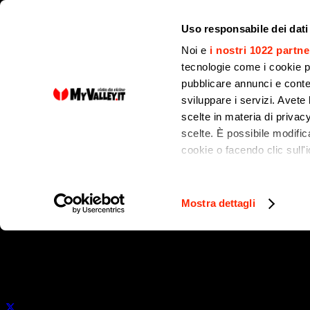
Uso responsabile dei dati
Noi e
i nostri 1022 partne
tecnologie come i cookie p
pubblicare annunci e conten
sviluppare i servizi. Avete l
NOTIZIE
scelte in materia di privacy
scelte. È possibile modifi
cookie o facendo clic sull'i
Clusone conquista s
Con il tuo consenso, vor
dall’estero. E un nu
raccogliere informa
Mostra dettagli
Identificare il tuo 
(impronte digitali).
cultura in musica
Approfondisci come vengono
dettagli
. Puoi modificare o
Pubblicato il
16 Gennaio 2025
Utilizziamo i cookie per pe