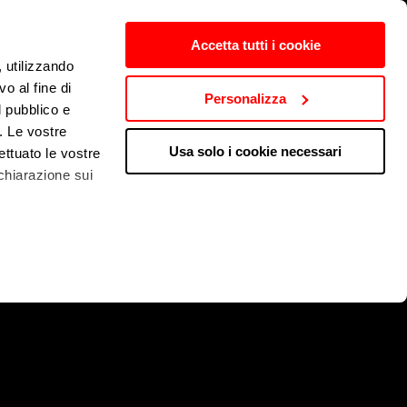
Accetta tutti i cookie
, utilizzando
o al fine di
Personalizza
l pubblico e
i. Le vostre
Usa solo i cookie necessari
ettuato le vostre
chiarazione sui
+450%
a
 qualche metro,
che specifiche
a
sezione
e sui cookie.
cial media e per