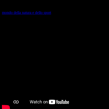
c’è un nuovo video dedicato al profilo culturale e musicale della nostra 
Clusone. Ci sono diversi musicisti e artisti che fanno le loro perform
mondo della natura e dello sport
, per scoprire il patrimonio verde del 
agli eventi e a come vivere Clusone 365 giorni l’anno».