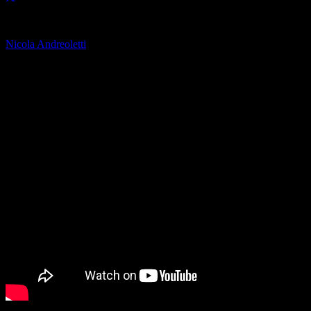
analizzare il nostro traffic
di
nostri partner che si occup
Nicola Andreoletti
combinarle con altre inform