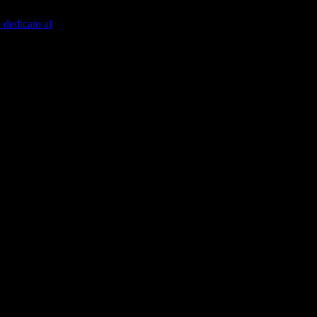
co-artistica di
 dedicato al
o alle esperienze,