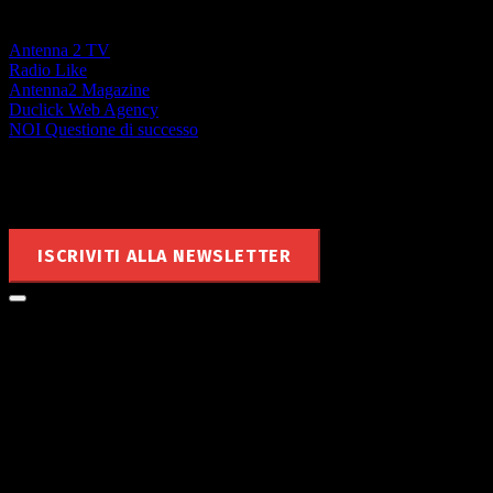
Antenna 2 TV
Radio Like
Antenna2 Magazine
Duclick Web Agency
NOI Questione di successo
Rimani aggiornato
ISCRIVITI ALLA NEWSLETTER
Le notizie di MyValley nella tua
mailbox!