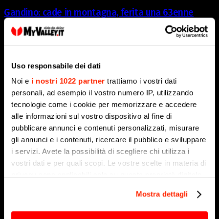
Gandino: cade in montagna, ferita una 63enne
8 Agosto 2026
Uso responsabile dei dati
Noi e
i nostri 1022 partner
trattiamo i vostri dati
personali, ad esempio il vostro numero IP, utilizzando
tecnologie come i cookie per memorizzare e accedere
alle informazioni sul vostro dispositivo al fine di
pubblicare annunci e contenuti personalizzati, misurare
gli annunci e i contenuti, ricercare il pubblico e sviluppare
i servizi. Avete la possibilità di scegliere chi utilizza i
vostri dati e per quali scopi. Le vostre scelte in materia di
privacy sono applicabili solo su questa proprietà digitale
in cui avete effettuato le vostre scelte. È possibile
Mostra dettagli
Marcinelle, settant’anni dopo: il ricordo di Assunto
modificare o revocare il proprio consenso in qualsiasi
Benzoni e l’omaggio dalla bergamasca
momento dalla Dichiarazione sui cookie o facendo clic