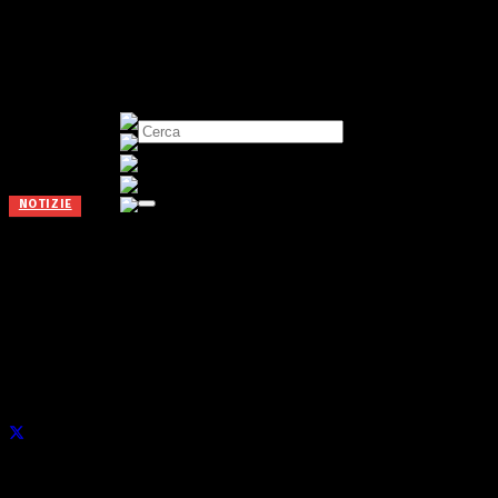
NOTIZIE
Riduzione della fascia di
rispetto: ad Albino le
minoranze non ci stanno
Pubblicato il
5 Marzo 2025
di