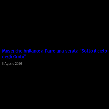
pubblicità e social media, i quali potrebbero combinarle
con altre informazioni che ha fornito loro o che hanno
raccolto dal suo utilizzo dei loro servizi.
Musei che brillano: a Parre una serata “Sotto il cielo
degli Orobi”
8 Agosto 2026