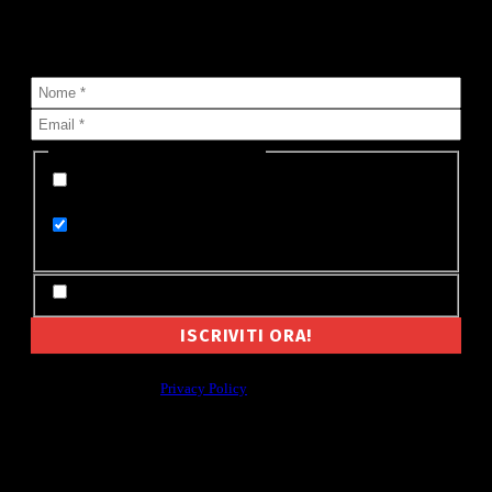
Sai che puoi ricevere nella tua casella di posta tutte le notizie
che pubblichiamo?
Seleziona lista (o più di una):
Appena pubblicata su MyValley (un'email per
ogni notizia)
Le notizie di oggi su MyValley (un'email al
giorno)
Accetto Termini e Condizioni
Non cederemo mai a nessuno il tuo indirizzo email, e non ti manderemo
spam. Leggi la nostra
Privacy Policy
Per la tua pubblicità