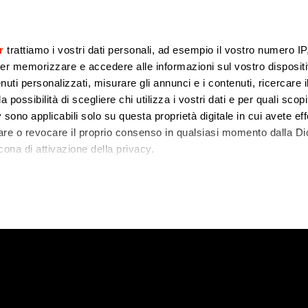
r
trattiamo i vostri dati personali, ad esempio il vostro numero IP
er memorizzare e accedere alle informazioni sul vostro dispositiv
uti personalizzati, misurare gli annunci e i contenuti, ricercare i
a possibilità di scegliere chi utilizza i vostri dati e per quali scop
 sono applicabili solo su questa proprietà digitale in cui avete eff
care o revocare il proprio consenso in qualsiasi momento dalla Di
cona di attivazione della privacy.
ega Nord anche da
remmo anche:
zioni sulla tua posizione geografica, con un'approssimazione di
dispositivo, scansionandolo attivamente alla ricerca di caratteristi
 elaborati i tuoi dati personali e imposta le tue preferenze nell
 ritirare il tuo consenso in qualsiasi momento dalla Dichiarazion
rsonalizzare contenuti ed annunci, per fornire funzionalità dei so