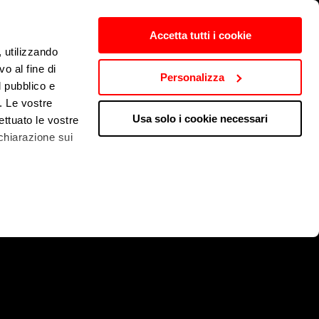
Accetta tutti i cookie
, utilizzando
o al fine di
Personalizza
l pubblico e
i. Le vostre
Usa solo i cookie necessari
ettuato le vostre
chiarazione sui
 qualche metro,
che specifiche
a
sezione
e sui cookie.
cial media e per