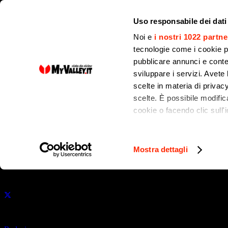
Uso responsabile dei dati
Noi e
i nostri 1022 partne
tecnologie come i cookie p
pubblicare annunci e conten
sviluppare i servizi. Avete l
NOTIZIE
scelte in materia di privacy
scelte. È possibile modifi
cookie o facendo clic sull'i
A Bologna con la L
Con il tuo consenso, vor
Clusone
raccogliere informa
Mostra dettagli
Identificare il tuo 
(impronte digitali).
Pubblicato il
28 Ottobre 2015
Approfondisci come vengono
dettagli
. Puoi modificare o
di
Utilizziamo i cookie per pe